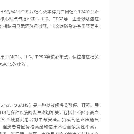
HS的5419个疾病靶点交集得到共同靶点124个；治
心靶点包括AKT1、IL6、TP53等；主要涉及癌症
子对接结果显示酒酵母甾醇、卡文定碱及β-谷甾醇等主
于AKT1、IL6、TP53等核心靶点，调控癌症相关
SAHS的疗效。
 Syndrome，OSAHS）是一种以夜间呼吸暂停、打鼾、睡
AHS与多种疾病的发生密切相关，包括但不限于高血
，甚至威胁到患者的生命安全。持续气道正压通气
S的主要治疗方法，但患者常因价格高昂和使用不便而依从性不高。