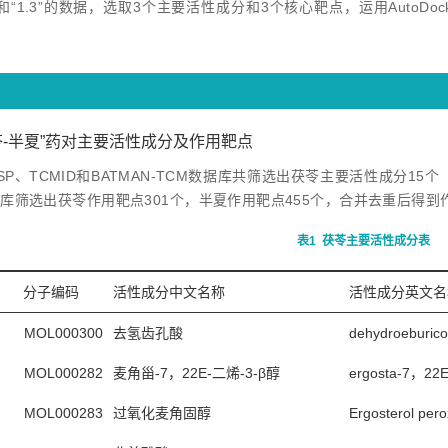
2”和“1.3”的数据，选取3个主要活性成分和3个核心靶点，运用AutoDock
茯苓-半夏”药对主要活性成分及作用靶点
SP、TCMID和BATMAN-TCM数据库共筛选出茯苓主要活性成分15个
t数据库筛选出茯苓作用靶点301个，半夏作用靶点455个，合并去重后得到
表1
茯苓主要活性成分表
分子编码
活性成分中文名称
活性成分英文名
MOL000300
去氢齿孔酸
dehydroeburico
MOL000282
麦角甾-7，22E-二烯-3-β醇
ergosta-7，22E-
MOL000283
过氧化麦角固醇
Ergosterol pero