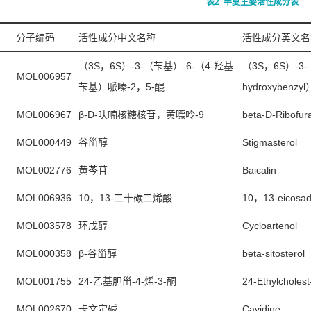
表2
半夏主要活性成分表
MOL000289
茯苓酸
pachymic acid
分子编码
活性成分中文名称
活性成分英文名
（2R）-2-[（3S，5R，10S，13R，
（2R）-2-[（3
14R，16R，17R）-3，16-二羟
16R，17R）-3，
（3S，6S）-3-（苄基）-6-（4-羟基
（3S，6S）-3-（
MOL006957
基-4，4，10，13，14-五甲基-2，
10，13，14-pe
苄基）哌嗪-2，5-醌
hydroxybenzyl
MOL000280
3，5，6，12，15，16，17-八
12，15，16，17-
MOL006967
β-D-呋喃核糖核苷，黄嘌呤-9
beta-D-Ribofur
氢-1H-环戊[a]菲-17-基]-5-异丙基
cyclopenta[a]ph
MOL000449
谷甾醇
Stigmasterol
己-5-烯酸
isopropyl-hex-5
MOL002776
黄芩苷
Baicalin
（2R）-2-[（3S，5R，10S，13R，
（2R）-2-[（3
14R，16R，17R）-3，16-二羟
16R，17R）-3，
MOL006936
10，13-二十碳二烯酸
10，13-eicosad
基-4，4，10，13，14-五甲基-2，
10，13，14-pe
MOL000273
MOL003578
环戊醇
Cycloartenol
3，5，6，12，15，16，17-八
12，15，16，17-
MOL000358
β-谷甾醇
beta-sitosterol
氢-1H-环戊[a]菲-17-基]-6-甲基庚-5-
cyclopenta[a]ph
烯酸
methylhept-5-e
MOL001755
24-乙基胆甾-4-烯-3-酮
24-Ethylcholes
MOL000290
硼酸A
Poricoic acid A
MOL002670
卡文定碱
Cavidine