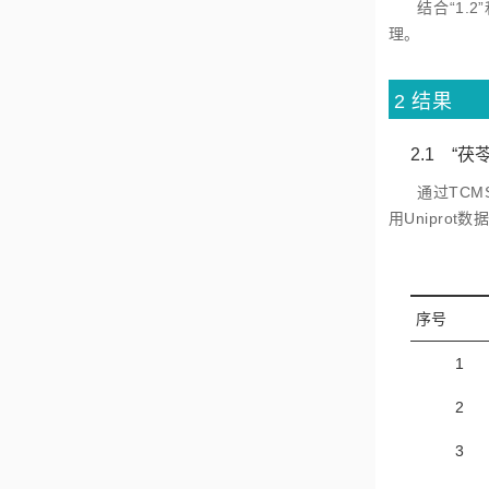
结合“1.
理。
2 结果
2.1 “
通过TCM
用Unipro
序号
1
2
3