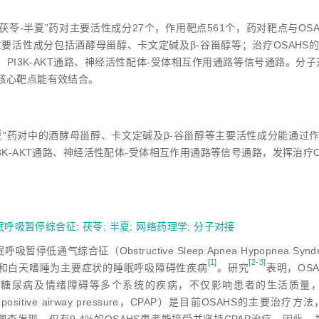
茯苓-半夏”药对主要活性成分27个，作用靶点561个，药对靶点与OSA
主要活性成分包括酒酵母甾醇、卡文定碱及β-谷甾醇等；治疗OSAHS的核
、PI3K-AKT通路、神经活性配体-受体相互作用通路等信号通路。分
核心靶点能有效结合。
夏”药对中的酒酵母甾醇、卡文定碱及β-谷甾醇等主要活性成分能通过作用
3K-AKT通路、神经活性配体-受体相互作用通路等信号通路，发挥治疗O
眠呼吸暂停综合征
;
茯苓
;
半夏
;
网络药理学
;
分子对接
吸暂停低通气综合征（Obstructive Sleep Apnea Hypopnea
[
1
]
[
2-3
]
和白天嗜睡为主要症状的睡眠呼吸障碍性疾
病
。研
究
表明，OS
、糖尿病及情绪障碍等多个系统的疾病，不仅影响患者的生活质量
ous positive airway pressure，CPAP）是目前OSAH