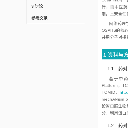
Susanna
等
3 讨论
行，而中医药
剂，且安全性
参考文献
网络药理
OSAHS的核
并用分子对接
1 资料与
1.1 
基于中药系统
Platform，
TCMID，
http
mechANism o
设置口服生物利用
分；利用蛋白质数据库
1.2 药