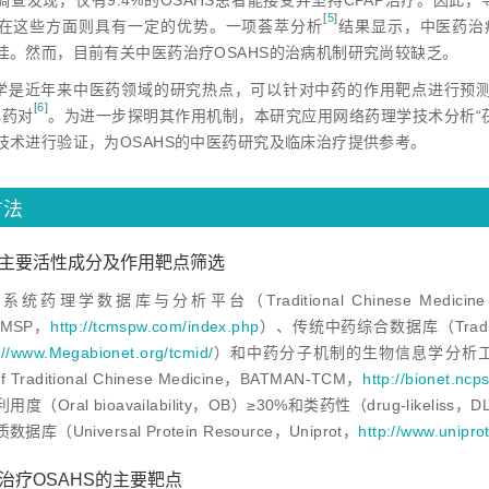
调查发现，仅有9.4%的OSAHS患者能接受并坚持CPAP治疗。因
[
5
]
在这些方面则具有一定的优势。一项荟萃分
析
结果显示，中医药治
佳。然而，目前有关中医药治疗OSAHS的治病机制研究尚较缺乏。
学是近年来中医药领域的研究热点，可以针对中药的作用靶点进行预测
[
6
]
心药
对
。为进一步探明其作用机制，本研究应用网络药理学技术分析“茯
技术进行验证，为OSAHS的中医药研究及临床治疗提供参考。
方法
药对主要活性成分及作用靶点筛选
药理学数据库与分析平台（Traditional Chinese Medicine Systems
TCMSP，
http://tcmspw.com/index.php
）、传统中药综合数据库（Traditional 
://www.Megabionet.org/tcmid/
）和中药分子机制的生物信息学分析工具（A Bioinf
f Traditional Chinese Medicine，BATMAN-TCM，
http://bionet.nc
度（Oral bioavailability，OB）≥30%和类药性（drug-like
（Universal Protein Resource，Uniprot，
http://www.uniprot
对治疗OSAHS的主要靶点