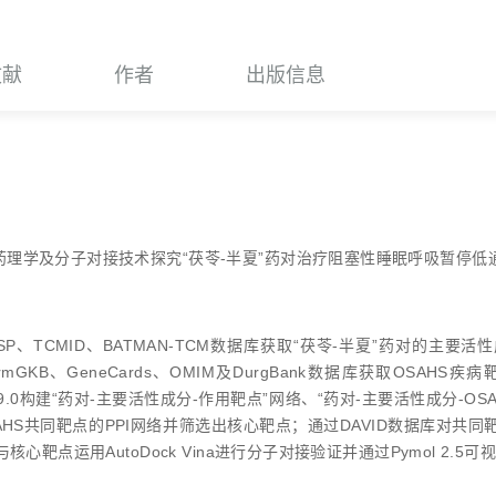
文献
作者
出版信息
药理学及分子对接技术探究“茯苓-半夏”药对治疗阻塞性睡眠呼吸暂停低
SP、TCMID、BATMAN-TCM数据库获取“茯苓-半夏”药对的主要活
rmGKB、GeneCards、OMIM及DurgBank数据库获取OSA
e 3.9.0构建“药对-主要活性成分-作用靶点”网络、“药对-主要活性成分-OS
AHS共同靶点的PPI网络并筛选出核心靶点；通过DAVID数据库对共
心靶点运用AutoDock Vina进行分子对接验证并通过Pymol 2.5可