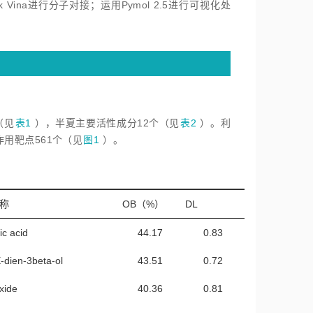
 Vina进行分子对接；运用Pymol 2.5进行可视化处
（见
表1
），半夏主要活性成分12个（见
表2
）。利
作用靶点561个（见
图1
）。
称
OB（%）
DL
ic acid
44.17
0.83
dien-3beta-ol
43.51
0.72
xide
40.36
0.81