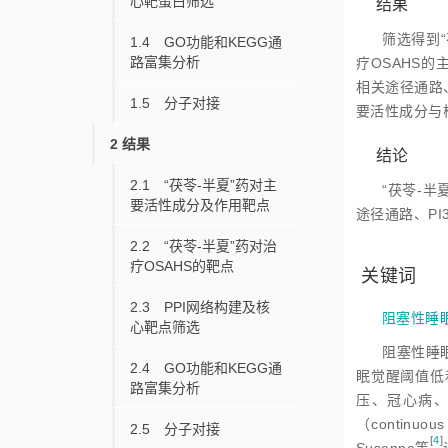
心靶蛋白筛选
结果
筛选得到“
1.4 GO功能和KEGG通
路富集分析
疗OSAHS的
相关途径通路
1.5 分子对接
要活性成分与
2 结果
结论
2.1 “茯苓-半夏”药对主
“茯苓-半
要活性成分及作用靶点
途径通路、PI
2.2 “茯苓-半夏”药对治
疗OSAHS的靶点
关键词
2.3 PPI网络构建及核
阻塞性睡
心靶点筛选
阻塞性睡眠呼
2.4 GO功能和KEGG通
眠觉醒阈值低
路富集分析
压、冠心病
（continu
2.5 分子对接
[
4
]