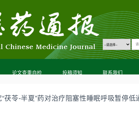
论文查重自检
投稿须知
联系我们
“茯苓-半夏”药对治疗阻塞性睡眠呼吸暂停低
；