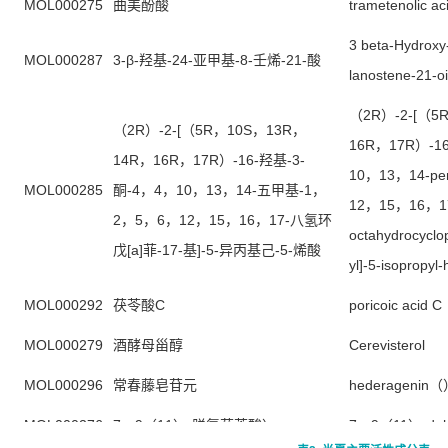
MOL000275
曲美酚酸
trametenolic ac
3 beta-Hydroxy
MOL000287
3-β-羟基-24-亚甲基-8-壬烯-21-酸
lanostene-21-oi
（2R）-2-[（5
（2R）-2-[（5R，10S，13R，
16R，17R）-16-
14R，16R，17R）-16-羟基-3-
10，13，14-pe
MOL000285
酮-4，4，10，13，14-五甲基-1，
12，15，16，1
2，5，6，12，15，16，17-八氢环
octahydrocyclo
戊[a]菲-17-基]-5-异丙基己-5-烯酸
yl]-5-isopropyl
MOL000292
茯苓酸C
poricoic acid C
MOL000279
酒酵母甾醇
Cerevisterol
MOL000296
常春藤皂苷元
hederagenin
MOL000276
7，9（11）-脱氢茯苓酸）
7，9（11）-dehy