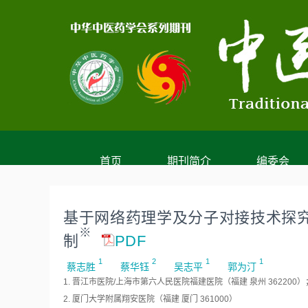
首页
期刊简介
编委会
基于网络药理学及分子对接技术探究
※
制
PDF
1
2
1
1
蔡志胜
蔡华钰
吴志平
郭为汀
1. 晋江市医院/上海市第六人民医院福建医院（福建 泉州 362200）
2. 厦门大学附属翔安医院（福建 厦门 361000）