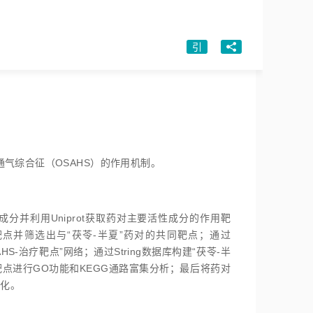
引
通气综合征（OSAHS）的作用机制。
性成分并利用Uniprot获取药对主要活性成分的作用靶
HS疾病靶点并筛选出与“茯苓-半夏”药对的共同靶点；通过
AHS-治疗靶点”网络；通过String数据库构建“茯苓-半
同靶点进行GO功能和KEGG通路富集分析；最后将药对
视化。