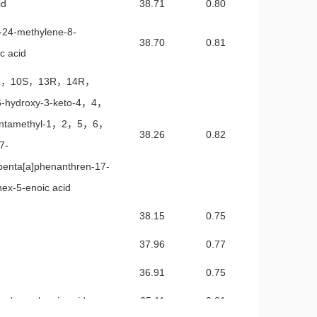
id
38.71
0.80
-24-methylene-8-
38.70
0.81
c acid
R，10S，13R，14R，
hydroxy-3-keto-4，4，
ntamethyl-1，2，5，6，
38.26
0.82
7-
penta[a]phenanthren-17-
-hex-5-enoic acid
38.15
0.75
37.96
0.77
（）
36.91
0.75
dropachymic acid
35.11
0.81