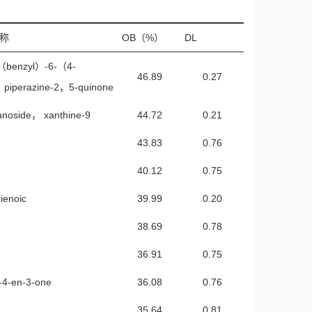
33.63
0.81
称
OB（%）
DL
S，5R，10S，13R，14R，
16-dihydroxy-4，4，
benzyl）-6-（4-
46.89
0.27
ntamethyl-2，3，5，6，
）piperazine-2，5-quinone
31.07
0.82
octahydro-1H-
anoside， xanthine-9
44.72
0.21
enanthren-17-yl]-5-
43.83
0.76
-enoic acid
40.12
0.75
S，5R，10S，13R，14R，
16-dihydroxy-4，4，
ienoic
39.99
0.20
ntamethyl-2，3，5，6，
30.93
0.81
38.69
0.78
octahydro-1H-
36.91
0.75
enanthren-17-yl]-6-
noic acid
t-4-en-3-one
36.08
0.76
30.61
0.76
35.64
0.81