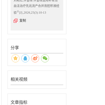
刘艳红,许金榜.许金榜运用补肾活
血法治疗先兆流产合并宫腔积液经
※
验
[J].,2026,25(3):10-13
复制
分享
相关视频
文章指标