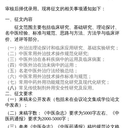
审核后择优录用。现将征文的相关事项通知如下：
一、
征文内容
征文范围主要包括临床研究、基础研究、理论探讨、
名中医经验、标准与规范、思路与方法、方法学与临床评
价
、
述评等部分。
（一）
外治法理论探讨和临床应用研究、基础实验研究；
（二）
中医常用外治技术操作规范化研究
;
（三）
中医外治在各科疾病中的运用及临床病案；
（四）
中医外治在治未病中的运用；
（五）
名老中医外治疗法经验总结；
（六）
中医常用外治技术操作标准与规范；
（七）
常用中药外用功能规范化研究及现代化研究；
（八）
常见传统制剂外用安全性研究及应用。
二、征文要求
（一）来稿未公开发表（包括未在会议论文集或学位论文
中发表）；
（二）来稿字数：《中医杂志》要求为
5000
字左右、《中
医药通报》要求为
2000-5000
字；
（三）参考《中医杂志》《中医药通报》稿约规范论文格