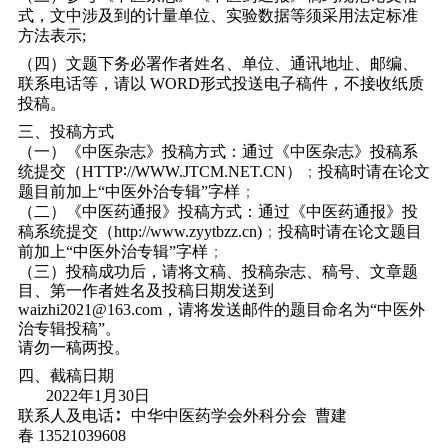
式，文中涉及到的计量单位、实验数据等须采用法定标准
方法表示
;
（四）文题下务必署作者姓名、单位、通讯地址、邮编、
联系电话等，请以
WORD
形式投送电子稿件，不接收纸质
投稿。
三、投稿方式
（一）《中医杂志》投稿方式：通过《中医杂志》投稿系
统提交（
HTTP
∶
//WWW.JTCM.NET.CN
）
；
投稿时请在论文
题目前加上“中医外治专辑”字样
；
（二）《中医药通报》投稿方式：通过《中医药通报》投
稿系统提交（
http://www.zyytbzz.cn)
；
投稿时请在论文题目
前加上“中医外治专辑”字样
；
（三）投稿成功后，请将文稿、投稿杂志、稿号、文章题
目、第一作者姓名及投稿日期发送到
waizhi2021@163.com
，请将发送邮件的题目命名为“中医外
治专辑投稿”。
请勿一稿两投。
四、截稿日期
2022
年
1
月
30
日
联系人及电话∶
中华中医药学会外科分会
曹建
春
13521039608